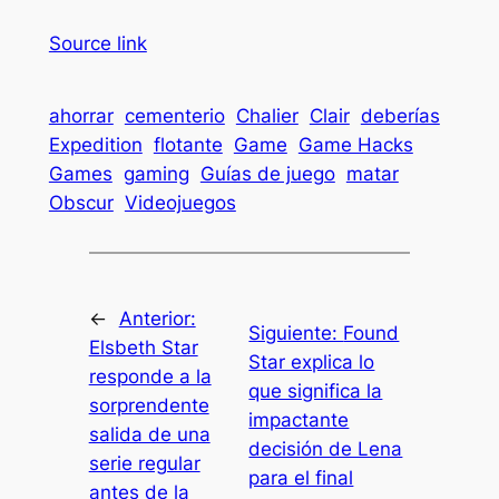
Source link
ahorrar
cementerio
Chalier
Clair
deberías
Expedition
flotante
Game
Game Hacks
Games
gaming
Guías de juego
matar
Obscur
Videojuegos
←
Anterior:
Siguiente:
Found
Elsbeth Star
Star explica lo
responde a la
que significa la
sorprendente
impactante
salida de una
decisión de Lena
serie regular
para el final
antes de la