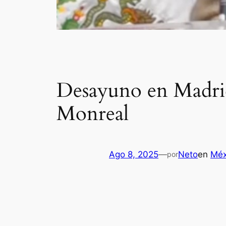
Desayuno en Madrid 
Monreal
Ago 8, 2025
—
Neto
en
Méx
por