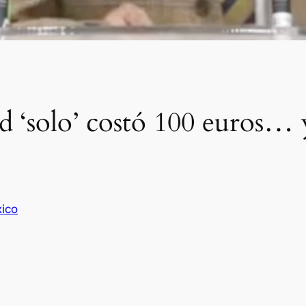
‘solo’ costó 100 euros… y 
ico