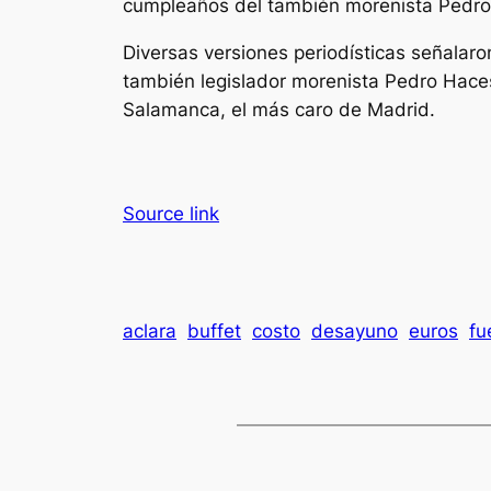
cumpleaños del también morenista Pedro
Diversas versiones periodísticas señalaro
también legislador morenista Pedro Haces
Salamanca, el más caro de Madrid.
Source link
aclara
buffet
costo
desayuno
euros
fu