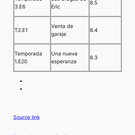
8.5
3.E6
Eric
Venta de
T2.E1
8.4
garaje
Temporada
Una nueva
8.3
1.E20
esperanza
Source link