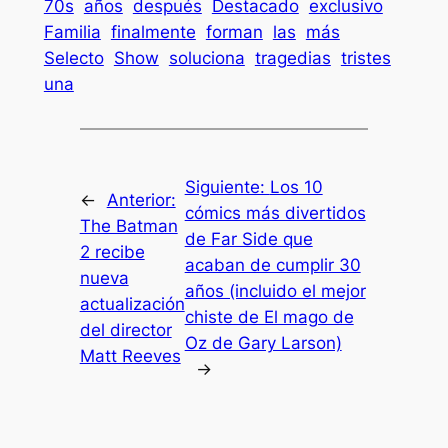
70s
años
después
Destacado
exclusivo
Familia
finalmente
forman
las
más
Selecto
Show
soluciona
tragedias
tristes
una
Siguiente:
Los 10
←
Anterior:
cómics más divertidos
The Batman
de Far Side que
2 recibe
acaban de cumplir 30
nueva
años (incluido el mejor
actualización
chiste de El mago de
del director
Oz de Gary Larson)
Matt Reeves
→