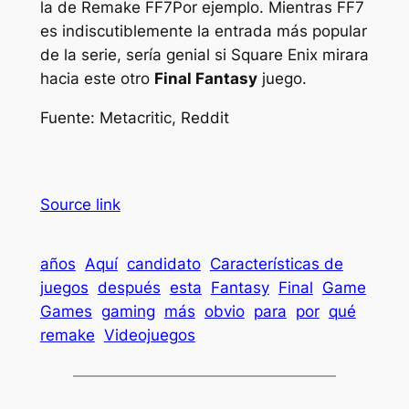
la de
Remake FF7
Por ejemplo. Mientras
FF7
es indiscutiblemente la entrada más popular
de la serie, sería genial si Square Enix mirara
hacia este otro
Final Fantasy
juego.
Fuente: Metacritic, Reddit
Source link
años
Aquí
candidato
Características de
juegos
después
esta
Fantasy
Final
Game
Games
gaming
más
obvio
para
por
qué
remake
Videojuegos