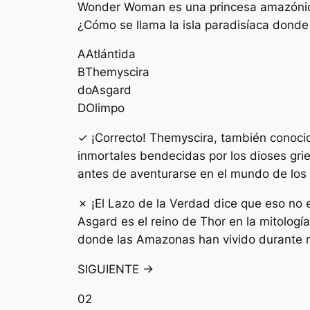
Wonder Woman es una princesa amazónica 
¿Cómo se llama la isla paradisíaca dond
A
Atlántida
B
Themyscira
do
Asgard
D
Olimpo
✓ ¡Correcto! Themyscira, también conocid
inmortales bendecidas por los dioses gri
antes de aventurarse en el mundo de los
✗ ¡El Lazo de la Verdad dice que eso no 
Asgard es el reino de Thor en la mitologí
donde las Amazonas han vivido durante m
SIGUIENTE →
02