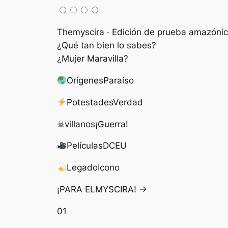
Themyscira · Edición de prueba amazóni
¿Qué tan bien lo sabes?
¿Mujer Maravilla?
Orígenes
Paraíso
Potestades
Verdad
☠
villanos
¡Guerra!
Películas
DCEU
Legado
Icono
¡PARA ELMYSCIRA! →
01