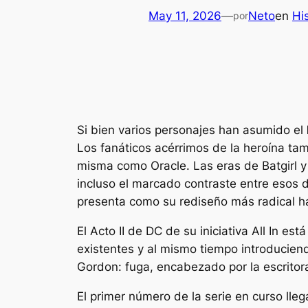
May 11, 2026
—
Neto
en
Hi
por
Si bien varios personajes han asumido el
Los fanáticos acérrimos de la heroína tam
misma como Oracle. Las eras de Batgirl y
incluso el marcado contraste entre esos 
presenta como su rediseño más radical h
El Acto II de DC de su iniciativa All In 
existentes y al mismo tiempo introduciend
Gordon: fuga,
encabezado por
la escrito
El primer número de la serie en curso l