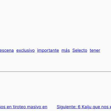
escena
exclusivo
importante
más
Selecto
tener
os en tiroteo masivo en
Siguiente:
6 Kaiju que nos 