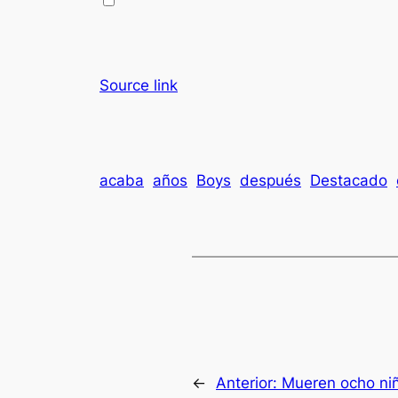
Source link
acaba
años
Boys
después
Destacado
←
Anterior:
Mueren ocho niñ