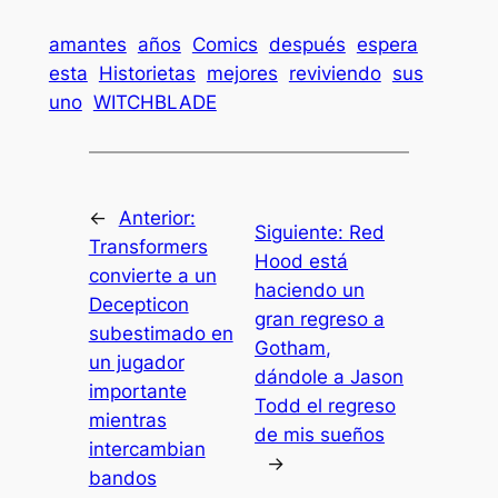
amantes
años
Comics
después
espera
esta
Historietas
mejores
reviviendo
sus
uno
WITCHBLADE
←
Anterior:
Siguiente:
Red
Transformers
Hood está
convierte a un
haciendo un
Decepticon
gran regreso a
subestimado en
Gotham,
un jugador
dándole a Jason
importante
Todd el regreso
mientras
de mis sueños
intercambian
→
bandos