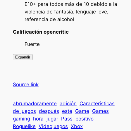
E10+ para todos más de 10 debido a la
violencia de fantasía, lenguaje leve,
referencia de alcohol
Calificación opencritic
Fuerte
Expandir
Source link
abrumadoramente
adición
Características
de juegos
después
este
Game
Games
gaming
hora
jugar
Pass
positivo
Roguelike
Videojuegos
Xbox