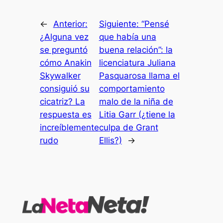
←
Anterior:
Siguiente:
“Pensé
¿Alguna vez
que había una
se preguntó
buena relación”: la
cómo Anakin
licenciatura Juliana
Skywalker
Pasquarosa llama el
consiguió su
comportamiento
cicatriz? La
malo de la niña de
respuesta es
Litia Garr (¿tiene la
increíblemente
culpa de Grant
rudo
Ellis?)
→