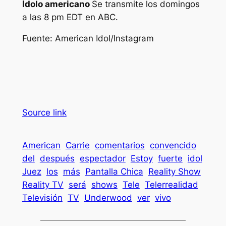
Ídolo americano
Se transmite los domingos
a las 8 pm EDT en ABC.
Fuente: American Idol/Instagram
Source link
American
Carrie
comentarios
convencido
del
después
espectador
Estoy
fuerte
idol
Juez
los
más
Pantalla Chica
Reality Show
Reality TV
será
shows
Tele
Telerrealidad
Televisión
TV
Underwood
ver
vivo