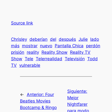
Source link
Chrisley
deberían
del
después
Julie
lado
más
mostrar
nuevo
Pantalla Chica
perdón
prisión
reality
Reality Show
Reality TV
Show
Tele
Telerrealidad
Televisión
Todd
TV
vulnerable
Siguiente:
←
Anterior:
Four
Mejor
Beatles Movies
Nightfarer
Bootcamp & Ringo
para modo