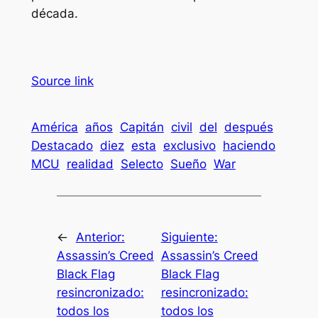
década.
Source link
América
años
Capitán
civil
del
después
Destacado
diez
esta
exclusivo
haciendo
MCU
realidad
Selecto
Sueño
War
←
Anterior:
Siguiente:
Assassin’s Creed
Assassin’s Creed
Black Flag
Black Flag
resincronizado:
resincronizado:
todos los
todos los