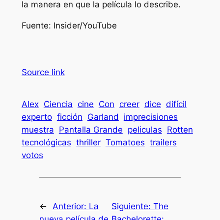
la manera en que la película lo describe.
Fuente: Insider/YouTube
Source link
Alex
Ciencia
cine
Con
creer
dice
difícil
experto
ficción
Garland
imprecisiones
muestra
Pantalla Grande
peliculas
Rotten
tecnológicas
thriller
Tomatoes
trailers
votos
←
Anterior:
La
Siguiente:
The
nueva película de
Bachelorette: