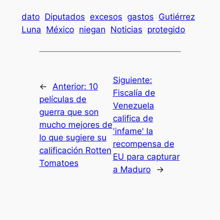
dato
Diputados
excesos
gastos
Gutiérrez
Luna
México
niegan
Noticias
protegido
Siguiente:
←
Anterior:
10
Fiscalía de
películas de
Venezuela
guerra que son
califica de
mucho mejores de
'infame' la
lo que sugiere su
recompensa de
calificación Rotten
EU para capturar
Tomatoes
a Maduro
→