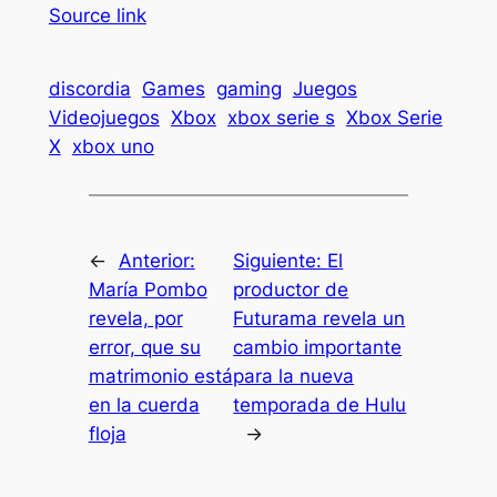
Source link
discordia
Games
gaming
Juegos
Videojuegos
Xbox
xbox serie s
Xbox Serie
X
xbox uno
←
Anterior:
Siguiente:
El
María Pombo
productor de
revela, por
Futurama revela un
error, que su
cambio importante
matrimonio está
para la nueva
en la cuerda
temporada de Hulu
floja
→