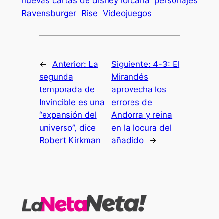
nuevas cartas de disney lorcana
personajes
Ravensburger
Rise
Videojuegos
←
Anterior:
La
Siguiente:
4-3: El
segunda
Mirandés
temporada de
aprovecha los
Invincible es una
errores del
“expansión del
Andorra y reina
universo”, dice
en la locura del
Robert Kirkman
añadido
→