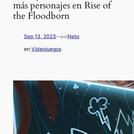
más personajes en Rise of
the Floodborn
Sep 13, 2023
—
Neto
por
en
Videojuegos