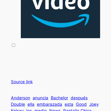
Source link
Anderson
anuncia
Bachelor
después
Double
ella
embarazada
esta
Good
Joey
Kelsey
los
medio
News
Pantalla Chica