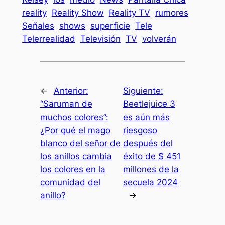
reality
Reality Show
Reality TV
rumores
Señales
shows
superficie
Tele
Telerrealidad
Televisión
TV
volverán
←
Anterior:
Siguiente:
“Saruman de
Beetlejuice 3
muchos colores”:
es aún más
¿Por qué el mago
riesgoso
blanco del señor de
después del
los anillos cambia
éxito de $ 451
los colores en la
millones de la
comunidad del
secuela 2024
anillo?
→