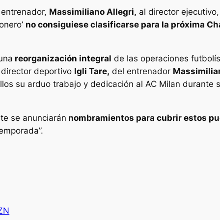
u entrenador,
Massimiliano Allegri,
al director ejecutivo,
sonero’
no consiguiese clasificarse para la próxima 
 una
reorganización integral
de las operaciones futbolís
 director deportivo
Igli Tare,
del entrenador
Massimilian
s su arduo trabajo y dedicación al AC Milan durante su
te se anunciarán
nombramientos para cubrir estos pu
temporada”.
3ZN