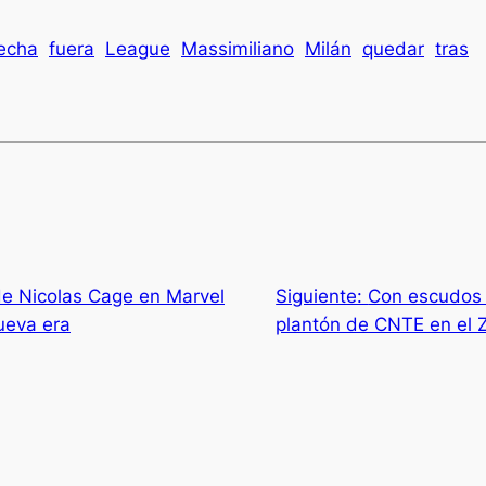
echa
fuera
League
Massimiliano
Milán
quedar
tras
 de Nicolas Cage en Marvel
Siguiente:
Con escudos y
ueva era
plantón de CNTE en el 