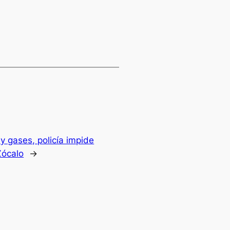
 gases, policía impide
Zócalo
→