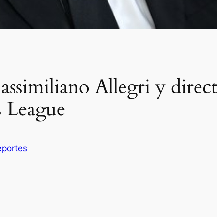
similiano Allegri y direct
s League
eportes