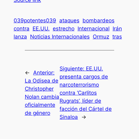
Source link
039potentes039
ataques
bombardeos
contra
EE.UU.
estrecho
Internacional
Irán
lanza
Noticias Internacionales
Ormuz
tras
Siguiente:
EE.UU.
←
Anterior:
presenta cargos de
La Odisea de
narcoterrorismo
Christopher
contra ‘Carlitos
Nolan cambia
Rugrats’, líder de
oficialmente
facción del Cártel de
de género
Sinaloa
→