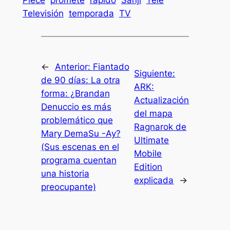
Piece
promete
rápido
Sanji
Tele
Televisión
temporada
TV
←
Anterior:
Fiantado
Siguiente:
de 90 días: La otra
ARK:
forma: ¿Brandan
Actualización
Denuccio es más
del mapa
problemático que
Ragnarok de
Mary DemaSu -Ay?
Ultimate
(Sus escenas en el
Mobile
programa cuentan
Edition
una historia
explicada
→
preocupante)