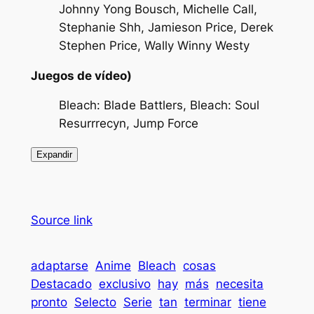
Johnny Yong Bousch, Michelle Call,
Stephanie Shh, Jamieson Price, Derek
Stephen Price, Wally Winny Westy
Juegos de vídeo)
Bleach: Blade Battlers, Bleach: Soul
Resurrrecyn, Jump Force
Expandir
Source link
adaptarse
Anime
Bleach
cosas
Destacado
exclusivo
hay
más
necesita
pronto
Selecto
Serie
tan
terminar
tiene