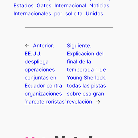
Estados
Gates
Internacional
Noticias
Internacionales
por
solicita
Unidos
←
Anterior:
Siguiente:
EE.UU.
Explicación del
despliega
final de la
operaciones
temporada 1 de
conjuntas en
Young Sherlock:
Ecuador contra
todas las pistas
organizaciones
sobre esa gran
‘narcoterroristas’
revelación
→