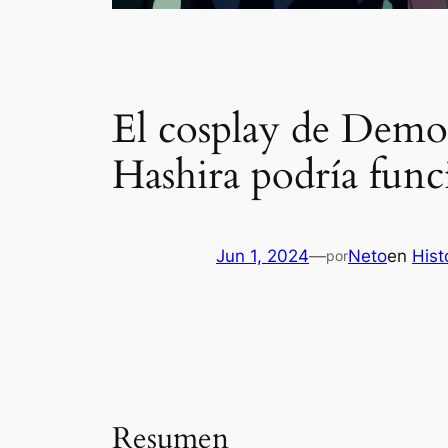
El cosplay de Demo
Hashira podría func
Jun 1, 2024
—
Neto
en
Hist
por
Resumen