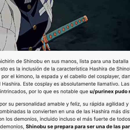
nichirin de Shinobu en sus manos, lista para una batall
sto es la inclusión de la característica Hashira de Shin
r el kimono, la espada y el cabello del cosplayer, dand
l Hashira. Este cosplay es absolutamente llamativo.
Las
intrincados, por lo que es notable que
u/purinex pudo r
r su personalidad amable y feliz, su rápida agilidad y s
mbinadas la convierten en una de las Hashira más disti
on los demonios, incluido incluso el más fuerte de todo
 demonios,
Shinobu se prepara para ser una de las pa