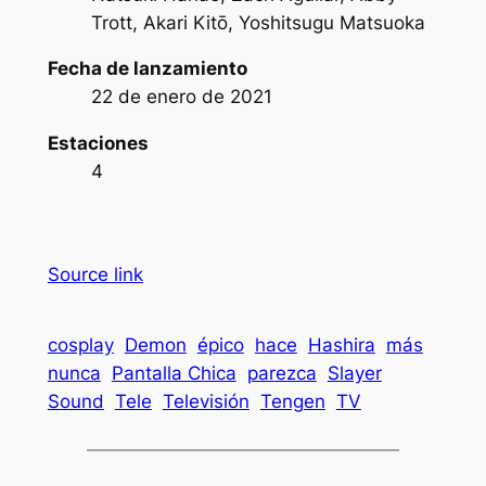
Trott, Akari Kitō, Yoshitsugu Matsuoka
Fecha de lanzamiento
22 de enero de 2021
Estaciones
4
Source link
cosplay
Demon
épico
hace
Hashira
más
nunca
Pantalla Chica
parezca
Slayer
Sound
Tele
Televisión
Tengen
TV