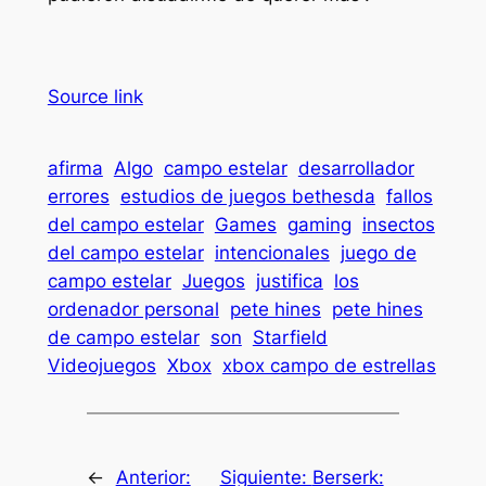
Source link
afirma
Algo
campo estelar
desarrollador
errores
estudios de juegos bethesda
fallos
del campo estelar
Games
gaming
insectos
del campo estelar
intencionales
juego de
campo estelar
Juegos
justifica
los
ordenador personal
pete hines
pete hines
de campo estelar
son
Starfield
Videojuegos
Xbox
xbox campo de estrellas
←
Anterior:
Siguiente:
Berserk: