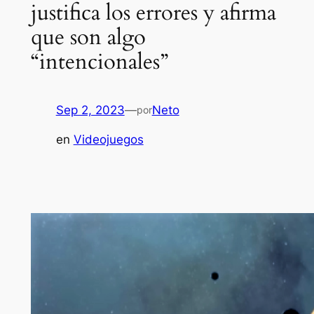
justifica los errores y afirma
que son algo
“intencionales”
Sep 2, 2023
—
Neto
por
en
Videojuegos