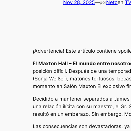
Nov 28, 2025
—
Neto
en
T
por
¡Advertencia! Este artículo contiene spoi
El
Maxton Hall – El mundo entre nosotr
posición difícil. Después de una tempora
(Sonja Weißer), matones tortuosos, becas
momento en
Salón Maxton
El explosivo fi
Decidido a mantener separados a James y 
una relación ilícita con su maestro, el Sr
resultó en un embarazo. Sin embargo, Mort
Las consecuencias son devastadoras, ya q