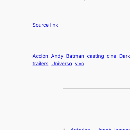
Source link
Acción
Andy
Batman
casting
cine
Dark
trailers
Universo
vivo
←
Anterior:
J. Jonah Jameso