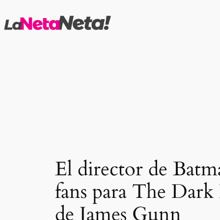
Saltar
al
contenido
El director de Batm
fans para The Dark
de James Gunn