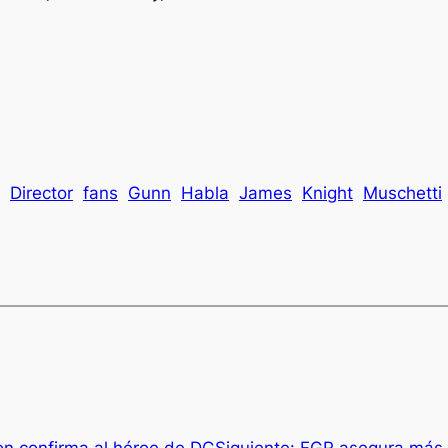
Director
fans
Gunn
Habla
James
Knight
Muschetti
n confirma al héroe de DC
Siguiente:
FGR asegura más d