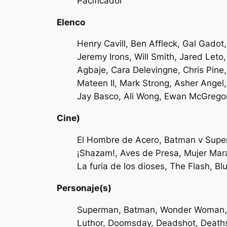
Pacificador
Elenco
Henry Cavill, Ben Affleck, Gal Gado
Jeremy Irons, Will Smith, Jared Let
Agbaje, Cara Delevingne, Chris Pine
Mateen II, Mark Strong, Asher Angel,
Jay Basco, Ali Wong, Ewan McGregor,
Cine)
El Hombre de Acero, Batman v Superma
¡Shazam!, Aves de Presa, Mujer Mara
La furia de los dioses, The Flash, B
Personaje(s)
Superman, Batman, Wonder Woman, A
Luthor, Doomsday, Deadshot, Deaths