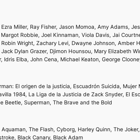
t, Ezra Miller, Ray Fisher, Jason Momoa, Amy Adams, Je
o, Margot Robbie, Joel Kinnaman, Viola Davis, Jai Cour
, Robin Wright, Zachary Levi, Dwayne Johnson, Amber H
 Jack Dylan Grazer, Djimon Hounsou, Mary Elizabeth Win
 Idris Elba, John Cena, Michael Keaton, George Cloone
n: El origen de la justicia, Escuadrón Suicida, Mujer M
villa 1984, La Liga de la Justicia de Zack Snyder, El E
lue Beetle, Superman, The Brave and the Bold
quaman, The Flash, Cyborg, Harley Quinn, The Joker,
troke, Black Canary, Black Adam