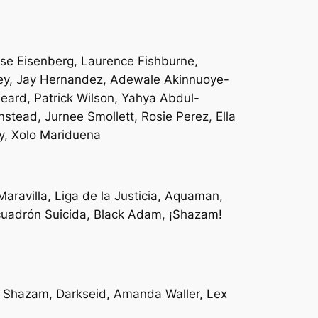
sse Eisenberg, Laurence Fishburne,
tney, Jay Hernandez, Adewale Akinnuoye-
eard, Patrick Wilson, Yahya Abdul-
stead, Jurnee Smollett, Rosie Perez, Ella
y, Xolo Mariduena
aravilla, Liga de la Justicia, Aquaman,
scuadrón Suicida, Black Adam, ¡Shazam!
 Shazam, Darkseid, Amanda Waller, Lex