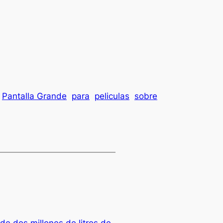
Pantalla Grande
para
peliculas
sobre
e dos millones de litros de