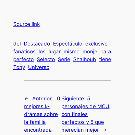
Source link
del
Destacado
Espectáculo
exclusivo
fanáticos
los
lugar
mismo
monje
para
perfecto
Selecto
Serie
Shalhoub
tiene
Tony
Universo
←
Anterior:
10
Siguiente:
5
mejores k-
personajes de MCU
dramas sobre
con finales
la familia
perfectos y 5 que
encontrada
merecían mejor
→