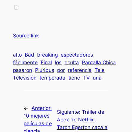
Source link
alto
Bad
breaking
espectadores
fácilmente
Final
los
oculta
Pantalla Chica
pasaron
Pluribus
por
referencia
Tele
Televisión
temporada
tiene
TV
una
←
Anterior:
Siguiente:
Tráiler de
10 mejores
Apex de Netflix:
películas de
Taron Egerton caza a
ciencia