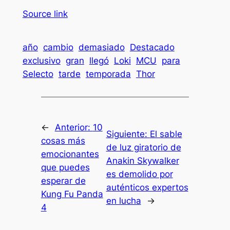
Source link
año
cambio
demasiado
Destacado
exclusivo
gran
llegó
Loki
MCU
para
Selecto
tarde
temporada
Thor
←
Anterior:
10
Siguiente:
El sable
cosas más
de luz giratorio de
emocionantes
Anakin Skywalker
que puedes
es demolido por
esperar de
auténticos expertos
Kung Fu Panda
en lucha
→
4