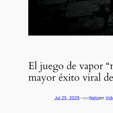
El juego de vapor “
mayor éxito viral d
Jul 25, 2025
—
Neto
en
Vid
por