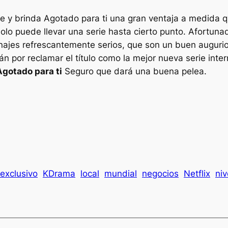
e y brinda
Agotado para ti
una gran ventaja a medida qu
olo puede llevar una serie hasta cierto punto. Afortuna
ajes refrescantemente serios, que son un buen augurio 
por reclamar el título como la mejor nueva serie inter
Agotado para ti
Seguro que dará una buena pelea.
exclusivo
KDrama
local
mundial
negocios
Netflix
niv