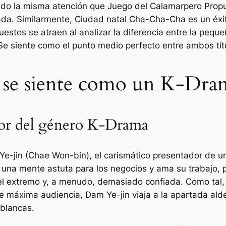
ido la misma atención que
Juego del Calamar
pero
Prop
da. Similarmente,
Ciudad natal Cha-Cha-Cha
es un éxi
estos se atraen al analizar la diferencia entre la pequ
e siente como el punto medio perfecto entre ambos títul
 se siente como un K-Dra
jor del género K-Drama
Ye-jin (Chae Won-bin), el carismático presentador de 
e una mente astuta para los negocios y ama su trabajo, p
el extremo y, a menudo, demasiado confiada. Como tal, 
 de máxima audiencia, Dam Ye-jin viaja a la apartada a
 blancas.