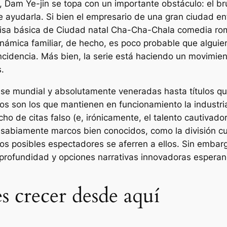
 Dam Ye-jin se topa con un importante obstáculo: el br
e ayudarla. Si bien el empresario de una gran ciudad e
misa básica de
Ciudad natal Cha-Cha-Cha
la comedia ro
dinámica familiar, de hecho, es poco probable que algui
ncidencia. Más bien, la serie está haciendo un movimie
.
 mundial y absolutamente veneradas hasta títulos que f
pos son los que mantienen en funcionamiento la industr
ho de citas falso (e, irónicamente, el talento cautivad
abiamente marcos bien conocidos, como la división cult
s posibles espectadores se aferren a ellos. Sin embar
profundidad y opciones narrativas innovadoras espera
 crecer desde aquí