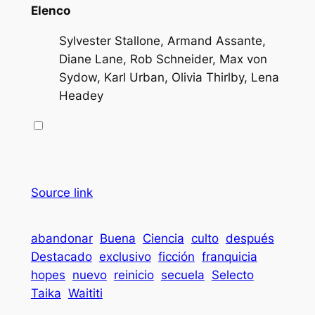
Elenco
Sylvester Stallone, Armand Assante,
Diane Lane, Rob Schneider, Max von
Sydow, Karl Urban, Olivia Thirlby, Lena
Headey
Source link
abandonar
Buena
Ciencia
culto
después
Destacado
exclusivo
ficción
franquicia
hopes
nuevo
reinicio
secuela
Selecto
Taika
Waititi