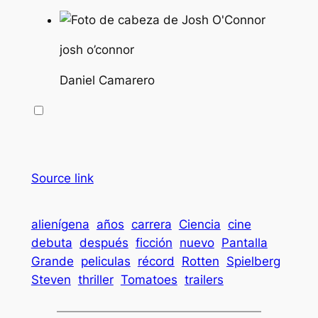
josh o’connor
Daniel Camarero
Source link
alienígena
años
carrera
Ciencia
cine
debuta
después
ficción
nuevo
Pantalla
Grande
peliculas
récord
Rotten
Spielberg
Steven
thriller
Tomatoes
trailers