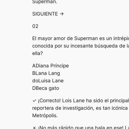
Superman.
SIGUIENTE →
02
El mayor amor de Superman es un intrépido
conocida por su incesante búsqueda de l
ella?
A
Diana Príncipe
B
Lana Lang
do
Luisa Lane
D
Beca gato
✓ ¡Correcto! Lois Lane ha sido el princi
reportera de investigación, es tan icónic
Metrópolis.
✗ ¡No más rápido que una bala en ese! La 