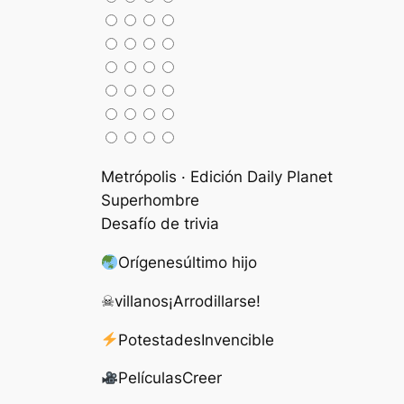
Metrópolis · Edición Daily Planet
Superhombre
Desafío de trivia
Orígenes
último hijo
☠
villanos
¡Arrodillarse!
Potestades
Invencible
Películas
Creer