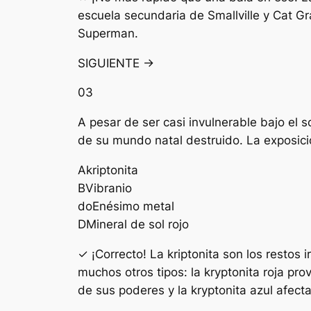
escuela secundaria de Smallville y Cat Gr
Superman.
SIGUIENTE →
03
A pesar de ser casi invulnerable bajo el s
de su mundo natal destruido. La exposici
A
kriptonita
B
Vibranio
do
Enésimo metal
D
Mineral de sol rojo
✓ ¡Correcto! La kriptonita son los restos
muchos otros tipos: la kryptonita roja p
de sus poderes y la kryptonita azul afecta