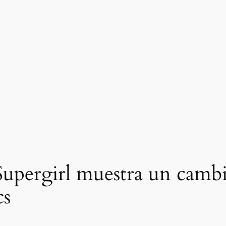
 Supergirl muestra un camb
cs