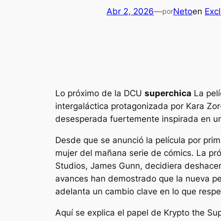
Abr 2, 2026
—
Neto
en
Excl
por
Lo próximo de la DCU
superchica
La pel
intergaláctica protagonizada por Kara Zo
desesperada fuertemente inspirada en un
Desde que se anunció la película por pri
mujer del mañana
serie de cómics. La pró
Studios, James Gunn, decidiera deshacers
avances han demostrado que la nueva p
adelanta un cambio clave en lo que respec
Aquí se explica el papel de Krypto the Sup