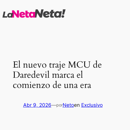
Saltar
al
contenido
El nuevo traje MCU de
Daredevil marca el
comienzo de una era
Abr 9, 2026
—
Neto
en
Exclusivo
por