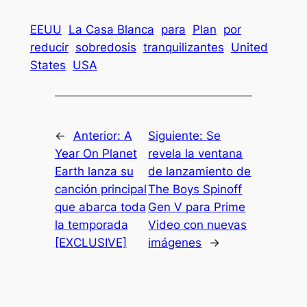
EEUU
La Casa Blanca
para
Plan
por
reducir
sobredosis
tranquilizantes
United
States
USA
←
Anterior:
A
Siguiente:
Se
Year On Planet
revela la ventana
Earth lanza su
de lanzamiento de
canción principal
The Boys Spinoff
que abarca toda
Gen V para Prime
la temporada
Video con nuevas
[EXCLUSIVE]
imágenes
→