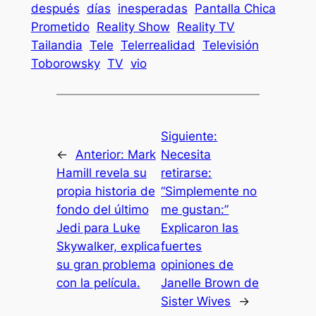
después
días
inesperadas
Pantalla Chica
Prometido
Reality Show
Reality TV
Tailandia
Tele
Telerrealidad
Televisión
Toborowsky
TV
vio
Siguiente:
←
Anterior:
Mark
Necesita
Hamill revela su
retirarse:
propia historia de
“Simplemente no
fondo del último
me gustan:”
Jedi para Luke
Explicaron las
Skywalker, explica
fuertes
su gran problema
opiniones de
con la película.
Janelle Brown de
Sister Wives
→