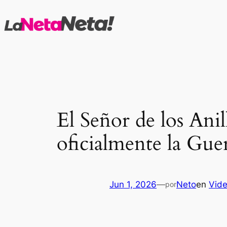
Saltar
al
contenido
El Señor de los Anil
oficialmente la Guer
Jun 1, 2026
—
Neto
en
Vid
por