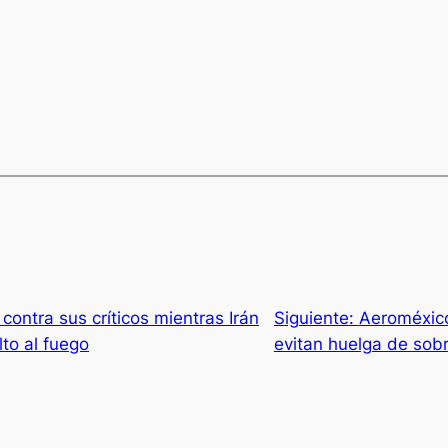
ontra sus críticos mientras Irán
Siguiente:
Aeroméxico
lto al fuego
evitan huelga de sob