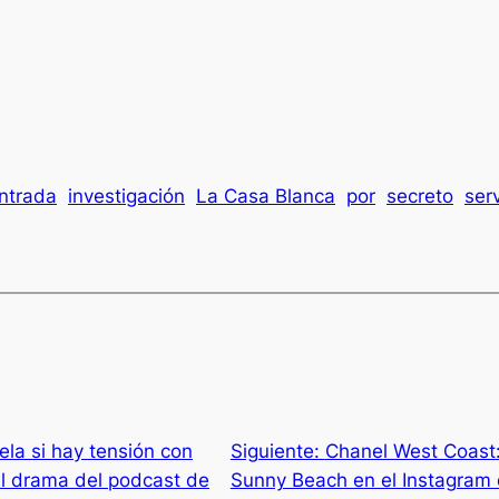
ntrada
investigación
La Casa Blanca
por
secreto
serv
ela si hay tensión con
Siguiente:
Chanel West Coast
l drama del podcast de
Sunny Beach en el Instagram d