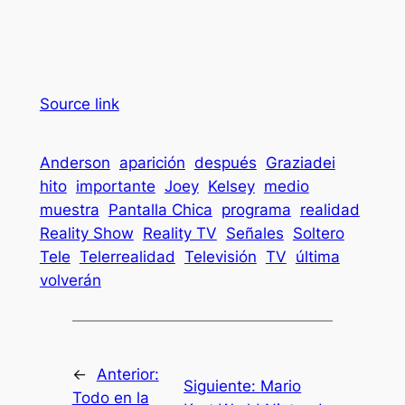
Source link
Anderson
aparición
después
Graziadei
hito
importante
Joey
Kelsey
medio
muestra
Pantalla Chica
programa
realidad
Reality Show
Reality TV
Señales
Soltero
Tele
Telerrealidad
Televisión
TV
última
volverán
←
Anterior:
Siguiente:
Mario
Todo en la