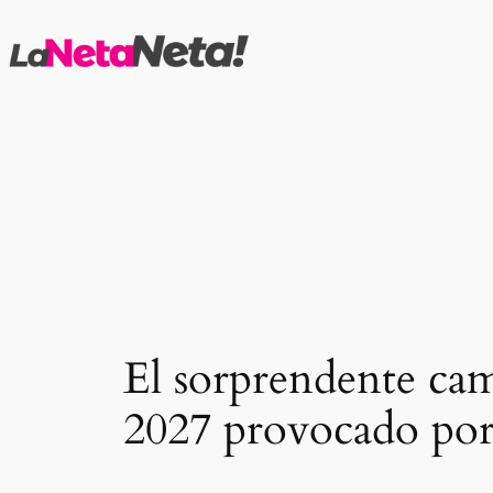
Saltar
al
contenido
El sorprendente cam
2027 provocado por e