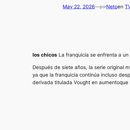
May 22, 2026
—
Neto
en
T
por
los chicos
La franquicia se enfrenta a un
Después de siete años, la serie original
ya que la franquicia continúa incluso des
derivada titulada
Vought en aumento
que 