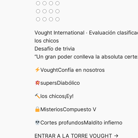
Vought International · Evaluación clasific
los chicos
Desafío de trivia
“Un gran poder conlleva la absoluta certe
Vought
Confía en nosotros
supers
Diabólico
los chicos
¡Ey!
Misterios
Compuesto V
Cortes profundos
Maldito infierno
ENTRAR A LA TORRE VOUGHT →