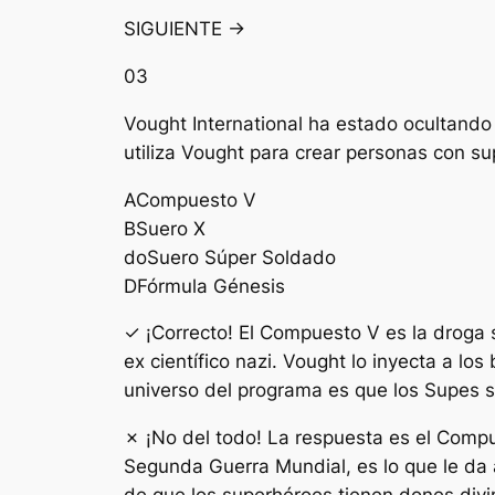
SIGUIENTE →
03
Vought International ha estado ocultando
utiliza Vought para crear personas con s
A
Compuesto V
B
Suero X
do
Suero Súper Soldado
D
Fórmula Génesis
✓ ¡Correcto! El Compuesto V es la droga 
ex científico nazi. Vought lo inyecta a l
universo del programa es que los Supes s
✗ ¡No del todo! La respuesta es el Compu
Segunda Guerra Mundial, es lo que le da