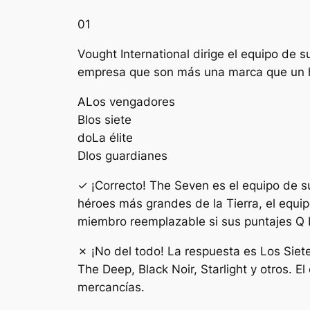
01
Vought International dirige el equipo d
empresa que son más una marca que un h
A
Los vengadores
B
los siete
do
La élite
D
los guardianes
✓ ¡Correcto! The Seven es el equipo de s
héroes más grandes de la Tierra, el equi
miembro reemplazable si sus puntajes Q 
✗ ¡No del todo! La respuesta es Los Siet
The Deep, Black Noir, Starlight y otros. 
mercancías.