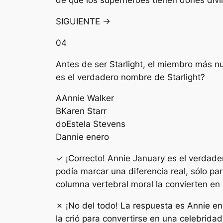
de que los superhéroes tienen dones divi
SIGUIENTE →
04
Antes de ser Starlight, el miembro más 
es el verdadero nombre de Starlight?
A
Annie Walker
B
Karen Starr
do
Estela Stevens
D
annie enero
✓ ¡Correcto! Annie January es el verdader
podía marcar una diferencia real, sólo p
columna vertebral moral la convierten en
✗ ¡No del todo! La respuesta es Annie en
la crió para convertirse en una celebrida