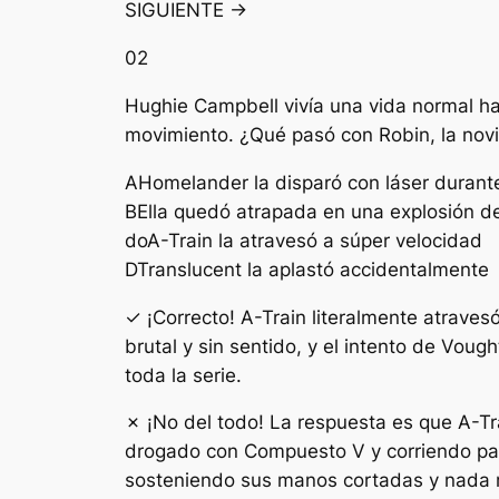
SIGUIENTE →
02
Hughie Campbell vivía una vida normal ha
movimiento. ¿Qué pasó con Robin, la nov
A
Homelander la disparó con láser durant
B
Ella quedó atrapada en una explosión d
do
A-Train la atravesó a súper velocidad
D
Translucent la aplastó accidentalmente
✓ ¡Correcto! A-Train literalmente atrave
brutal y sin sentido, y el intento de Voug
toda la serie.
✗ ¡No del todo! La respuesta es que A-Tra
drogado con Compuesto V y corriendo para
sosteniendo sus manos cortadas y nada