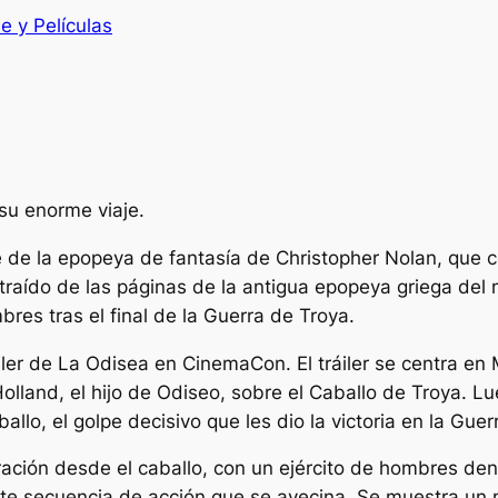
e y Películas
su enorme viaje.
e la epopeya de fantasía de Christopher Nolan, que co
traído de las páginas de la antigua epopeya griega d
res tras el final de la Guerra de Troya.
iler de
La Odisea
en CinemaCon. El tráiler se centra en 
land, el hijo de Odiseo, sobre el Caballo de Troya. L
lo, el golpe decisivo que les dio la victoria en la Guer
ración desde el caballo, con un ejército de hombres den
nte secuencia de acción que se avecina. Se muestra un 