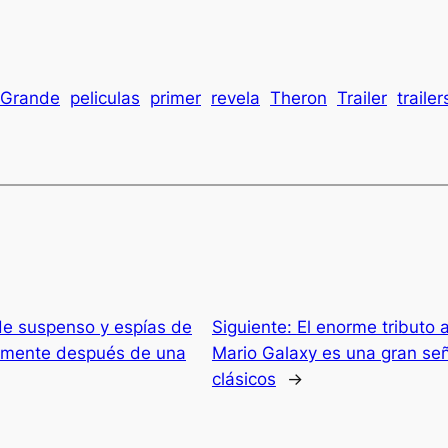
 Grande
peliculas
primer
revela
Theron
Trailer
trailer
de suspenso y espías de
Siguiente:
El enorme tributo a
almente después de una
Mario Galaxy es una gran señ
clásicos
→