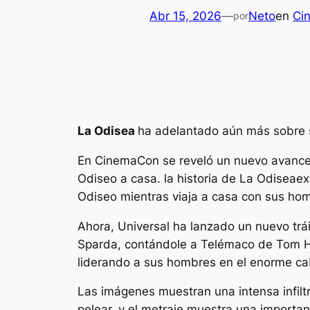
Abr 15, 2026
—
Neto
en
Cin
por
La Odisea
ha adelantado aún más sobre 
En CinemaCon se reveló un nuevo avance d
Odiseo a casa. la historia de
La Odisea
ex
Odiseo mientras viaja a casa con sus homb
Ahora, Universal ha lanzado un nuevo trá
Sparda, contándole a Telémaco de Tom Hol
liderando a sus hombres en el enorme cabal
Las imágenes muestran una intensa infilt
pelear, y el metraje muestra una importa