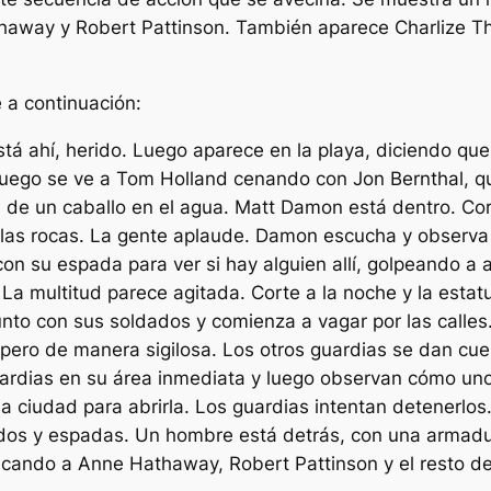
athaway y Robert Pattinson. También aparece Charlize T
 a continuación:
á ahí, herido. Luego aparece en la playa, diciendo qu
Luego se ve a Tom Holland cenando con Jon Bernthal, quie
a de un caballo en el agua. Matt Damon está dentro. Co
y las rocas. La gente aplaude. Damon escucha y observa 
n su espada para ver si hay alguien allí, golpeando a a
 La multitud parece agitada. Corte a la noche y la estat
nto con sus soldados y comienza a vagar por las calles
pero de manera sigilosa. Los otros guardias se dan cu
ardias en su área inmediata y luego observan cómo uno
la ciudad para abrirla. Los guardias intentan detenerlo
dos y espadas. Un hombre está detrás, con una armadur
cando a Anne Hathaway, Robert Pattinson y el resto de