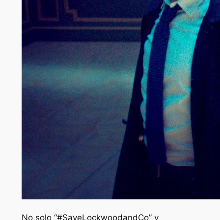
No solo “#SaveLockwoodandCo” y