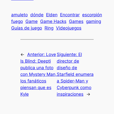
amuleto
dónde
Elden
Encontrar
escorpión
fuego
Game
Game Hacks
Games
gaming
Guías de juego
Ring
Videojuegos
←
Anterior:
Love
Siguiente:
El
Is Blind: Deepti
director de
publica una foto
diseño de
con Mystery Man,
Starfield enumera
los fanáticos
a Spider-Man y
piensan que es
Cyberpunk como
Kyle
inspiraciones
→