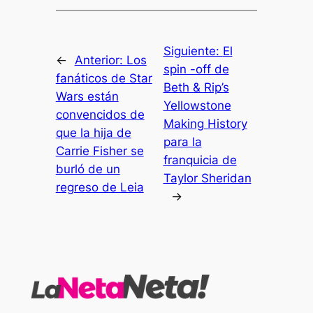
Siguiente:
El
←
Anterior:
Los
spin -off de
fanáticos de Star
Beth & Rip’s
Wars están
Yellowstone
convencidos de
Making History
que la hija de
para la
Carrie Fisher se
franquicia de
burló de un
Taylor Sheridan
regreso de Leia
→