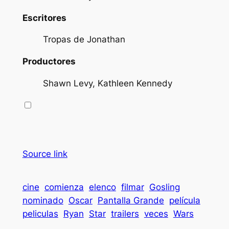
Escritores
Tropas de Jonathan
Productores
Shawn Levy, Kathleen Kennedy
Source link
cine
comienza
elenco
filmar
Gosling
nominado
Oscar
Pantalla Grande
película
peliculas
Ryan
Star
trailers
veces
Wars