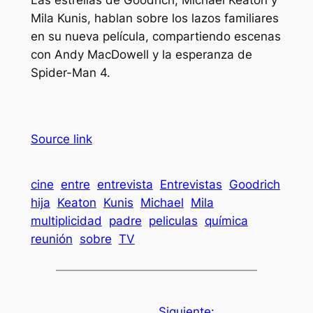
Las estrellas de Goodrich, Michael Keaton y
Mila Kunis, hablan sobre los lazos familiares
en su nueva película, compartiendo escenas
con Andy MacDowell y la esperanza de
Spider-Man 4.
Source link
cine
entre
entrevista
Entrevistas
Goodrich
hija
Keaton
Kunis
Michael
Mila
multiplicidad
padre
peliculas
química
reunión
sobre
TV
Siguiente: