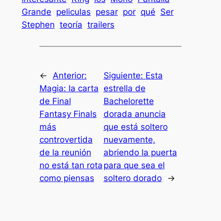
Grande
peliculas
pesar
por
qué
Ser
Stephen
teoría
trailers
←
Anterior:
Siguiente:
Esta
Magia: la carta
estrella de
de Final
Bachelorette
Fantasy Finals
dorada anuncia
más
que está soltero
controvertida
nuevamente,
de la reunión
abriendo la puerta
no está tan rota
para que sea el
como piensas
soltero dorado
→