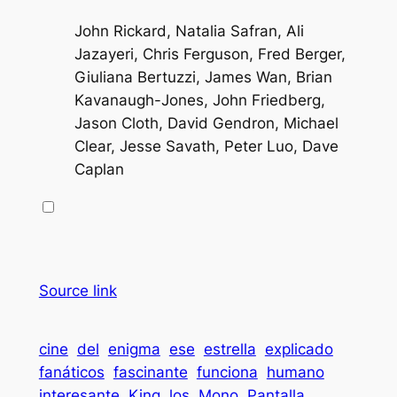
John Rickard, Natalia Safran, Ali
Jazayeri, Chris Ferguson, Fred Berger,
Giuliana Bertuzzi, James Wan, Brian
Kavanaugh-Jones, John Friedberg,
Jason Cloth, David Gendron, Michael
Clear, Jesse Savath, Peter Luo, Dave
Caplan
Source link
cine
del
enigma
ese
estrella
explicado
fanáticos
fascinante
funciona
humano
interesante
King
los
Mono
Pantalla