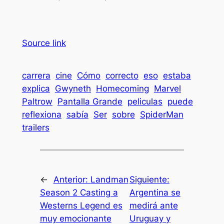
Source link
carrera
cine
Cómo
correcto
eso
estaba
explica
Gwyneth
Homecoming
Marvel
Paltrow
Pantalla Grande
peliculas
puede
reflexiona
sabía
Ser
sobre
SpiderMan
trailers
←
Anterior:
Landman
Siguiente:
Season 2 Casting a
Argentina se
Westerns Legend es
medirá ante
muy emocionante
Uruguay y