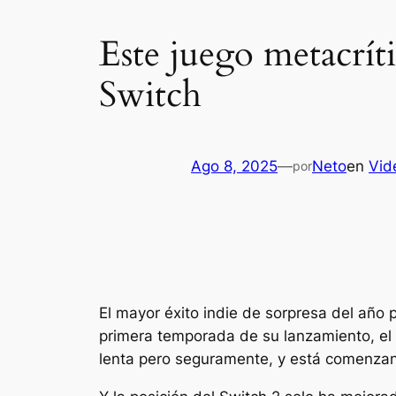
Este juego metacrít
Switch
Ago 8, 2025
—
Neto
en
Vid
por
El mayor éxito indie de sorpresa del año
primera temporada de su lanzamiento, el 
lenta pero seguramente, y está comenzan