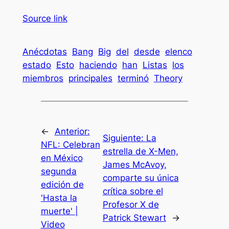
Source link
Anécdotas
Bang
Big
del
desde
elenco
estado
Esto
haciendo
han
Listas
los
miembros
principales
terminó
Theory
←
Anterior:
Siguiente:
La
NFL: Celebran
estrella de X-Men,
en México
James McAvoy,
segunda
comparte su única
edición de
crítica sobre el
'Hasta la
Profesor X de
muerte' |
Patrick Stewart
→
Video